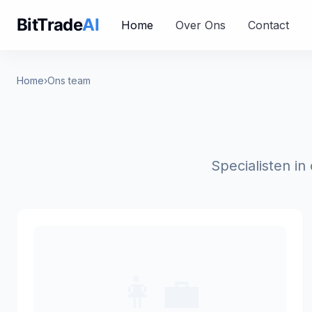
BitTrade
AI
Home
Over Ons
Contact
Home
›
Ons team
Specialisten in
👩‍💼