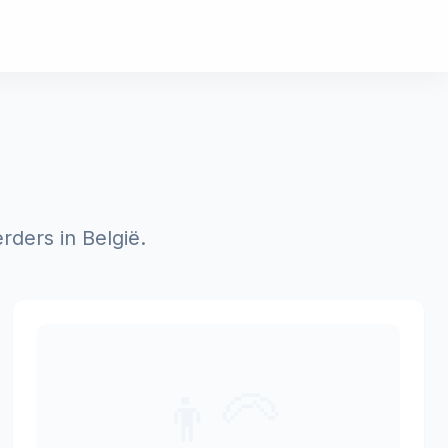
rders in België.
👨‍🦳