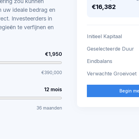
tering zou kunnen
€16,382
m uw ideale bedrag en
ect. Investeerders in
egieën te verfijnen en
Initieel Kapitaal
Geselecteerde Duur
€1,950
Eindbalans
€390,000
Verwachte Groeivoet
12 mois
Begin me
36 maanden