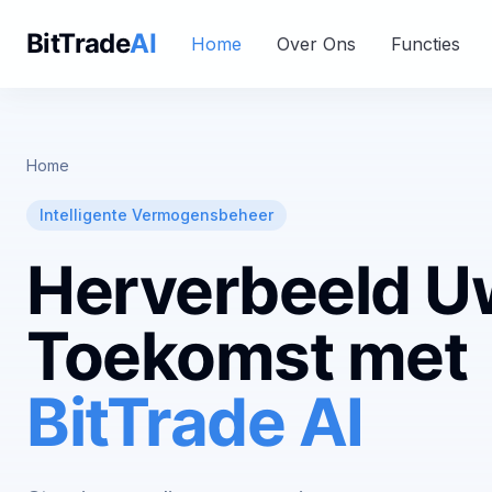
BitTrade
AI
Home
Over Ons
Functies
Home
Intelligente Vermogensbeheer
Herverbeeld U
Toekomst met
BitTrade AI