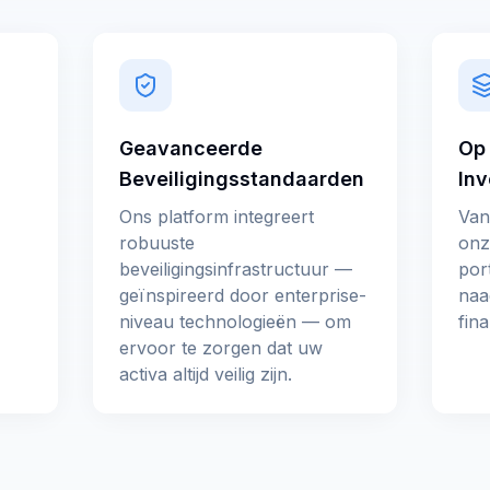
Geavanceerde
Op
l
Beveiligingsstandaarden
In
Ons platform integreert
Van
I
robuuste
onz
beveiligingsinfrastructuur —
port
geïnspireerd door enterprise-
naa
niveau technologieën — om
fina
ervoor te zorgen dat uw
activa altijd veilig zijn.