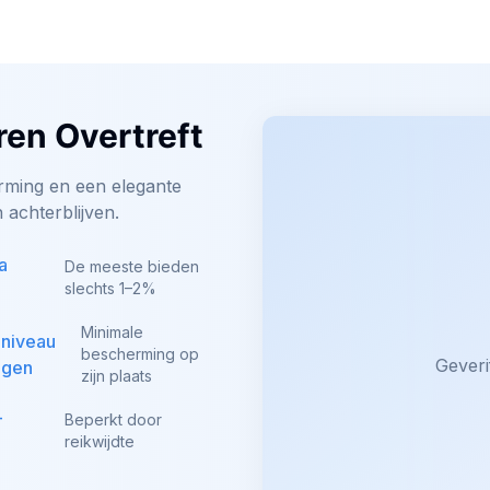
en Overtreft
erming en een elegante
 achterblijven.
a
De meeste bieden
slechts 1–2%
Minimale
-niveau
bescherming op
Geveri
agen
zijn plaats
-
Beperkt door
reikwijdte