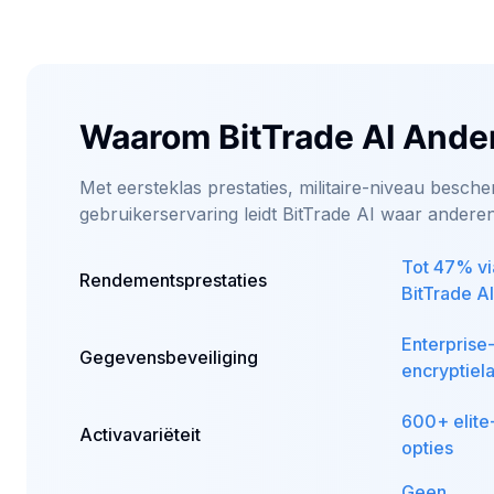
Waarom BitTrade AI Ander
Met eersteklas prestaties, militaire-niveau besch
gebruikerservaring leidt BitTrade AI waar anderen
Tot 47% vi
Rendementsprestaties
BitTrade AI
Enterprise
Gegevensbeveiliging
encryptiel
600+ elite
Activavariëteit
opties
Geen