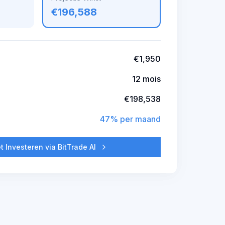
€196,588
€1,950
12 mois
€198,538
47% per maand
t Investeren via BitTrade AI